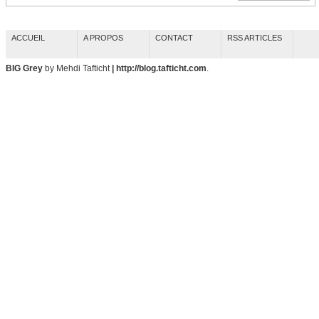
ACCUEIL
A PROPOS
CONTACT
RSS ARTICLES
BIG Grey
by Mehdi Tafticht
| http://blog.tafticht.com
.