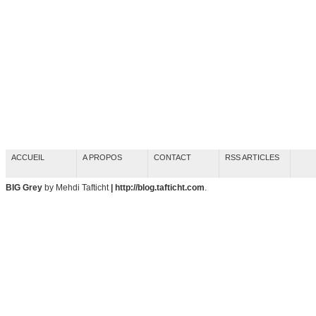
ACCUEIL
A PROPOS
CONTACT
RSS ARTICLES
BIG Grey
by Mehdi Tafticht
| http://blog.tafticht.com
.