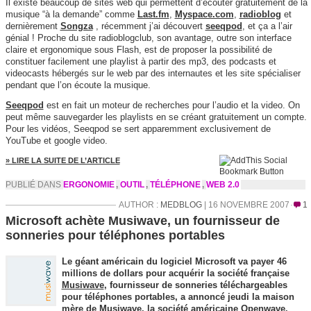
Il existe beaucoup de sites web qui permettent d’écouter gratuitement de la
musique “à la demande” comme
Last.fm
,
Myspace.com
,
radioblog
et
dernièrement
Songza
, récemment j’ai découvert
seeqpod
, et ça a l’air
génial ! Proche du site radioblogclub, son avantage, outre son interface
claire et ergonomique sous Flash, est de proposer la possibilité de
constituer facilement une playlist à partir des mp3, des podcasts et
videocasts hébergés sur le web par des internautes et les site spécialiser
pendant que l’on écoute la musique.
Seeqpod
est en fait un moteur de recherches pour l’audio et la video. On
peut même sauvegarder les playlists en se créant gratuitement un compte.
Pour les vidéos, Seeqpod se sert apparemment exclusivement de
YouTube et google video.
» LIRE LA SUITE DE L’ARTICLE
PUBLIÉ DANS
ERGONOMIE
,
OUTIL
,
TÉLÉPHONE
,
WEB 2.0
AUTHOR :
MEDBLOG
| 16 NOVEMBRE 2007
1
Microsoft achète Musiwave, un fournisseur de
sonneries pour téléphones portables
Le géant américain du logiciel Microsoft va payer 46
millions de dollars pour acquérir la société française
Musiwave
, fournisseur de sonneries téléchargeables
pour téléphones portables, a annoncé jeudi la maison
mère de Musiwave, la société américaine Openwave.