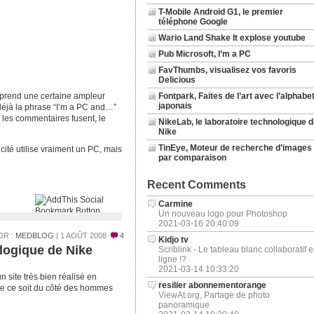
T-Mobile Android G1, le premier
téléphone Google
Wario Land Shake It explose youtube
Pub Microsoft, I’m a PC
FavThumbs, visualisez vos favoris
Delicious
b prend une certaine ampleur
Fontpark, Faites de l’art avec l’alphabe
japonais
 déjà la phrase “I’m a PC and…”
les commentaires fusent, le
NikeLab, le laboratoire technologique d
Nike
TinEye, Moteur de recherche d’images
icité utilise vraiment un PC, mais
par comparaison
Recent Comments
Carmine
Un nouveau logo pour Photoshop
2021-03-16 20:40:09
OR :
MEDBLOG
| 1 AOÛT 2008
4
Kidjo tv
ologique de Nike
Scriblink - Le tableau blanc collaboratif 
ligne !?
2021-03-14 10:33:20
un site très bien réalisé en
resilier abonnementorange
que ce soit du côté des hommes
ViewAt.org, Partage de photo
panoramique