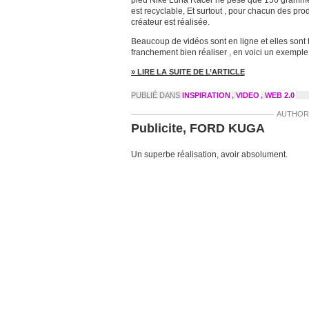
pied Nike Luna Racer ne pèse que 156 grammes
est recyclable, Et surtout , pour chacun des pro
créateur est réalisée.
Beaucoup de vidéos sont en ligne et elles sont 
franchement bien réaliser , en voici un exemple
» LIRE LA SUITE DE L’ARTICLE
PUBLIÉ DANS
INSPIRATION
,
VIDEO
,
WEB 2.0
AUTHOR
Publicite, FORD KUGA
Un superbe réalisation, avoir absolument.