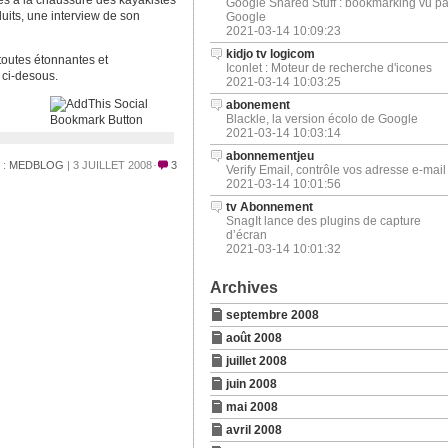
 à la chaussure des kayakistes
Google Shared Stuff : bookmarking vu pa
duits, une interview de son
Google
2021-03-14 10:09:23
kidjo tv logicom
toutes étonnantes et
Iconlet : Moteur de recherche d'icones
 ci-desous.
2021-03-14 10:03:25
abonement
Blackle, la version écolo de Google
2021-03-14 10:03:14
abonnementjeu
 :
MEDBLOG
| 3 JUILLET 2008
3
Verify Email, contrôle vos adresse e-mail
2021-03-14 10:01:56
tv Abonnement
SnagIt lance des plugins de capture
d’écran
2021-03-14 10:01:32
Archives
septembre 2008
août 2008
juillet 2008
juin 2008
mai 2008
avril 2008