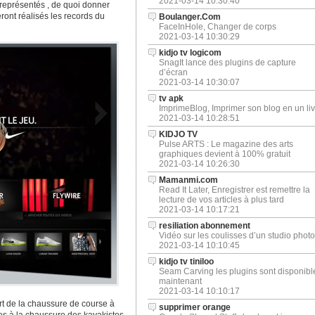
2021-03-14 10:30:40
 représentés , de quoi donner
ront réalisés les records du
Boulanger.Com
FaceInHole, Changer de corps
2021-03-14 10:30:29
kidjo tv logicom
SnagIt lance des plugins de capture
d’écran
2021-03-14 10:30:07
tv apk
ImprimeBlog, Imprimer son blog en un liv
2021-03-14 10:28:51
KIDJO TV
Pulse ARTS : Le magazine des arts
graphiques devient à 100% gratuit
2021-03-14 10:26:30
Mamanmi.com
Read It Later, Enregistrer est remettre la
lecture de vos articles à plus tard
2021-03-14 10:17:21
resiliation abonnement
Vidéo sur les coulisses d’un studio photo
2021-03-14 10:10:45
kidjo tv tiniloo
Seam Carving les plugins sont disponibl
maintenant
2021-03-14 10:10:17
art de la chaussure de course à
supprimer orange