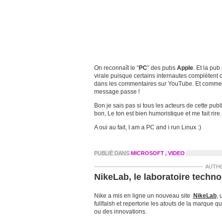
On reconnaît le “
PC
” des pubs
Apple
. Et la pu
virale puisque certains internautes complètent
dans les commentaires sur YouTube. Et comme 
message passe !
Bon je sais pas si tous les acteurs de cette publ
bon, Le ton est bien humoristique et me fait rire.
A oui au fait, I am a PC and i run Linux :)
PUBLIÉ DANS
MICROSOFT
,
VIDEO
AUTH
NikeLab, le laboratoire techn
Nike a mis en ligne un nouveau site
NikeLab
, 
fullfalsh et repertorie les atouts de la marque 
ou des innovations.