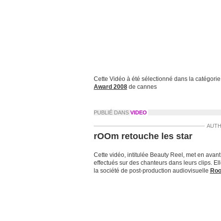
Cette Vidéo à été sélectionné dans la catégorie
Award 2008
de cannes
PUBLIÉ DANS
VIDEO
AUTH
rOOm retouche les star
Cette vidéo, intitulée Beauty Reel, met en ava
effectués sur des chanteurs dans leurs clips. Ell
la société de post-production audiovisuelle
Ro