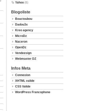
r
Yahoo
(6)
Blogoliste
Bouctoubou
Dadou3x
Kreo agency
MicroDz
Naceron
OpenDz
Vendeesign
Webmaster DZ
Infos Meta
Connexion
XHTML valide
CSS Valide
WordPress Francophone