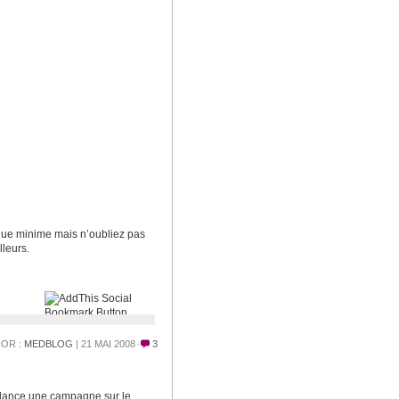
que minime mais n’oubliez pas
lleurs.
OR :
MEDBLOG
| 21 MAI 2008
3
 lance une campagne sur le