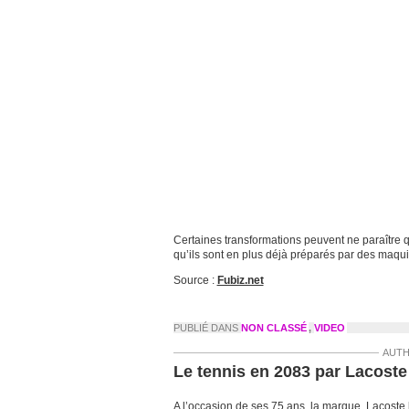
Certaines transformations peuvent ne paraître 
qu’ils sont en plus déjà préparés par des maqui
Source :
Fubiz.net
PUBLIÉ DANS
NON CLASSÉ
,
VIDEO
AUTH
Le tennis en 2083 par Lacoste
A l’occasion de ses 75 ans, la marque Lacoste