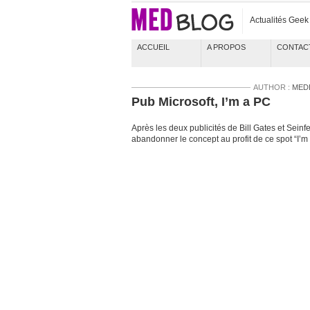
Actualités Gee
ACCUEIL
A PROPOS
CONTAC
AUTHOR :
MED
Pub Microsoft, I’m a PC
Après les deux publicités de Bill Gates et Seinf
abandonner le concept au profit de ce spot “I’m