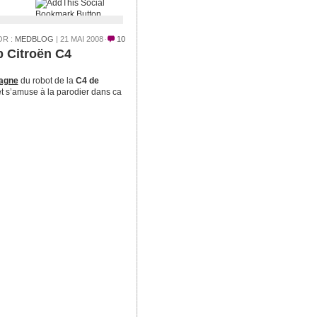
R :
MEDBLOG
| 21 MAI 2008
10
b Citroën C4
agne
du robot de la
C4 de
t s’amuse à la parodier dans ca