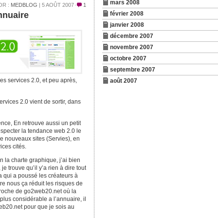
mars 2008
OR :
MEDBLOG
| 5 AOÛT 2007
1
nnuaire
février 2008
janvier 2008
décembre 2007
novembre 2007
octobre 2007
septembre 2007
es services 2.0, et peu après,
août 2007
vices 2.0 vient de sortir, dans
nce, En retrouve aussi un petit
especter la tendance web 2.0 le
de nouveaux sites (Servies), en
ices cités.
 la charte graphique, j’ai bien
e trouve qu’il y’a rien à dire tout
a qui a poussé les créateurs à
tre nous ça
réduit les risques de
pproche de go2web20.net où la
plus considérable a l’annuaire, il
b20.net pour que je sois au