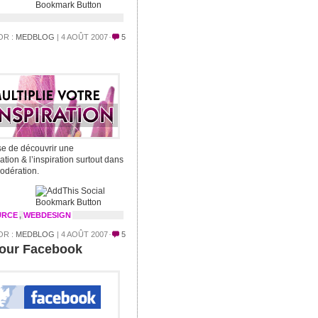
OR :
MEDBLOG
| 4 AOÛT 2007
5
ose de découvrir une
tion & l’inspiration surtout dans
odération.
URCE
,
WEBDESIGN
OR :
MEDBLOG
| 4 AOÛT 2007
5
pour Facebook