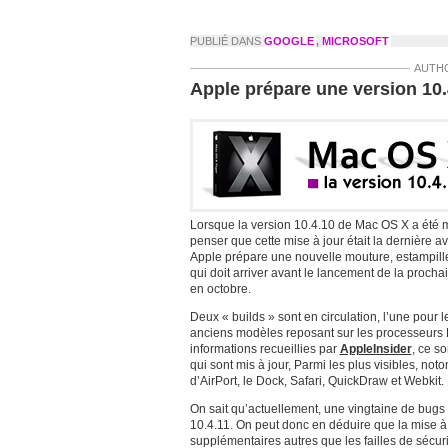
PUBLIÉ DANS
GOOGLE
,
MICROSOFT
AUTH
Apple prépare une version 10
Lorsque la version 10.4.10 de Mac OS X a été m
penser que cette mise à jour était la dernière a
Apple prépare une nouvelle mouture, estampillé
qui doit arriver avant le lancement de la proch
en octobre.
Deux « builds » sont en circulation, l’une pour le
anciens modèles reposant sur les processeurs
informations recueillies par
AppleInsider
, ce s
qui sont mis à jour, Parmi les plus visibles, notons
d’AirPort, le Dock, Safari, QuickDraw et Webkit.
On sait qu’actuellement, une vingtaine de bugs 
10.4.11. On peut donc en déduire que la mise 
supplémentaires autres que les failles de sécuri