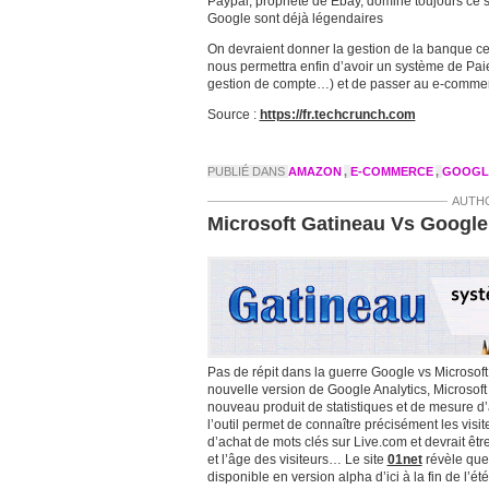
Paypal, propriété de Ebay, domine toujours ce s
Google sont déjà légendaires
On devraient donner la gestion de la banque cen
nous permettra enfin d’avoir un système de Paie
gestion de compte…) et de passer au e-commer
Source :
https://fr.techcrunch.com
PUBLIÉ DANS
AMAZON
,
E-COMMERCE
,
GOOGL
AUTH
Microsoft Gatineau Vs Google
Pas de répit dans la guerre Google vs Microsoft
nouvelle version de Google Analytics, Microsoft
nouveau produit de statistiques et de mesure
l’outil permet de connaître précisément les vis
d’achat de mots clés sur Live.com et devrait êt
et l’âge des visiteurs… Le site
01net
révèle que 
disponible en version alpha d’ici à la fin de l’été