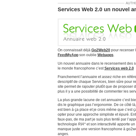
AUTH
Services Web 2.0 un nouvel a
On connaissait déjà
Go2Web20
pour recenser l
FeedMyApp
son oublie
Webapps
.
Un nouvel annuaire dans le recensement des ser
le monde francophone c’est
Services web 2.0
Franchement l’annuaire et assez riche en référe
descriptif de chaque Services, bien sûre pour r
site permet de rajouter plutôt que de proposer 
plus il y a une possibilité de commenter les serv
La plus grande lacune de cet annuaire c’est bien
dis le graphique pas l’ergonomie. De ce côté là, j
est bien à ça place et je crois même que c’est ç
opter pour une approche simpliste et épuré. En
faux-pas, de ma part je suis plus tenté par l’a
technologie
RIA*
et son interactivité apporte un 
manque juste une version francophone à go2we
anges.