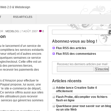
k Web 2.0 & Webdesign
T
RSS ARTICLES
OR :
MEDBLOG
| 7 AOÛT 2007
0
zon
Abonnez-vous au blog !
du le lancement d’un service de
Flux RSS des articles
omplétera les services existants
eur virtuel) et d’autres encore.
Flux RSS des commentaires
s quelques semaines ce service
glecheckout. Cette offre est un
Recevez les derniers articles par mail :
à des personnes tierces,
e recevoir les paiements des
urs d’Amazon pour effectuer le
Articles récents
. Paypal propose, lui aussi, une
Adobe lance Creative Suite 4
ur le site e-commerce de départ,
officilement
e service offrira aussi aux sites
re utilisateurs puis recevoir
Flash Probe, décompiler vos fichiers
es services qui gèrent les sommes
flash en ligne
Quarkbase pour tout savoir sur un blog
ou un site Web