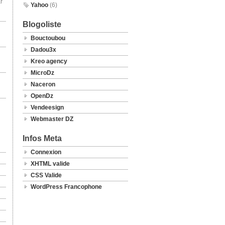
r
Yahoo
(6)
Blogoliste
Bouctoubou
Dadou3x
Kreo agency
MicroDz
Naceron
OpenDz
Vendeesign
Webmaster DZ
Infos Meta
Connexion
XHTML valide
CSS Valide
WordPress Francophone