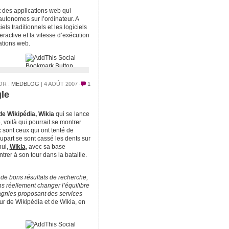
t des applications web qui
autonomes sur l’ordinateur. A
els traditionnels et les logiciels
eractive et la vitesse d’exécution
ations web.
OR :
MEDBLOG
| 4 AOÛT 2007
1
le
e Wikipédia, Wikia
qui se lance
 voilà qui pourrait se montrer
 sont ceux qui ont tenté de
upart se sont cassé les dents sur
hui,
Wikia
, avec sa base
ntrer à son tour dans la bataille.
de bons résultats de recherche,
s réellement changer l’équilibre
agnies proposant des services
ur de Wikipédia et de Wikia, en