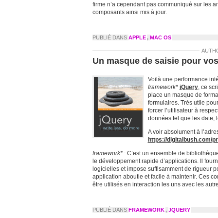
firme n’a cependant pas communiqué sur les am
composants ainsi mis à jour.
PUBLIÉ DANS
APPLE
,
MAC OS
AUTH
Un masque de saisie pour vos
Voilà une performance inté
framework*
jQuery
, ce sc
place un masque de forma
formulaires. Très utile pour
forcer l’utilisateur à respe
données tel que les date,
A voir absolument à l’adre
https://digitalbush.com/p
framework*
: C’est un ensemble de bibliothèqu
le développement rapide d’applications. Il four
logicielles et impose suffisamment de rigueur p
application aboutie et facile à maintenir. Ces 
être utilisés en interaction les uns avec les autre
PUBLIÉ DANS
FRAMEWORK
,
JQUERY