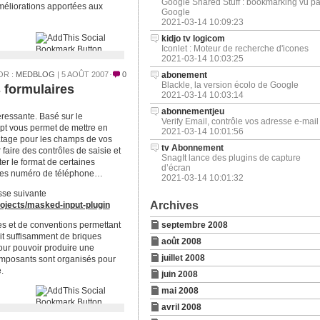
Google Shared Stuff : bookmarking vu pa
éliorations apportées aux
Google
2021-03-14 10:09:23
kidjo tv logicom
Iconlet : Moteur de recherche d'icones
2021-03-14 10:03:25
OR :
MEDBLOG
| 5 AOÛT 2007
0
abonement
Blackle, la version écolo de Google
 formulaires
2021-03-14 10:03:14
abonnementjeu
ressante. Basé sur le
Verify Email, contrôle vos adresse e-mail
ript vous permet de mettre en
2021-03-14 10:01:56
tage pour les champs de vos
tv Abonnement
 faire des contrôles de saisie et
SnagIt lance des plugins de capture
cter le format de certaines
d’écran
 les numéro de téléphone…
2021-03-14 10:01:32
sse suivante
Archives
rojects/masked-input-plugin
es et de conventions permettant
septembre 2008
nit suffisamment de briques
août 2008
our pouvoir produire une
juillet 2008
composants sont organisés pour
.
juin 2008
mai 2008
avril 2008