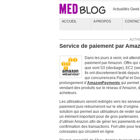
Actualités Gee
ACCUEIL
A PROPOS
CONTAC
AUTH
Service de paiement par Ama
Dans les jours à venir, est atten
paiement par Amazon. Offre qui c
que sont S3 (stockage), EC2 (serv
Ils ont discretement testé depui
qui concurrencera PayPal et Goo
prolongement d’
AmazonPayments
qui permet 
vendant des produits sur le réseau d’Amazon, d
acheteurs.
Les utilisateurs seront redirigés vers les serve
paiement puis retourneront sur le site d’origine
solution qui permet aux utilisateurs de rester s
un élément important pour de gros partenaires. C
d’utiliser Amazon afin de gérer les paiements ent
confirmation des transactions. Fort utile pour l
colossales qui circulent en ligne.