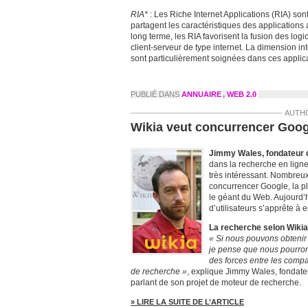
RIA*
: Les Riche Internet Applications (RIA) son
partagent les caractéristiques des applications 
long terme, les RIA favorisent la fusion des logici
client-serveur de type internet. La dimension int
sont particulièrement soignées dans ces applic
PUBLIÉ DANS
ANNUAIRE
,
WEB 2.0
AUTH
Wikia veut concurrencer Goog
Jimmy Wales, fondateur d
dans la recherche en ligne,
très intéressant. Nombreux
concurrencer Google, la pl
le géant du Web. Aujourd’
d’utilisateurs s’apprête à e
La recherche selon Wikia
« Si nous pouvons obtenir 
je pense que nous pourron
des forces entre les comp
de recherche »
, explique Jimmy Wales, fondate
parlant de son projet de moteur de recherche.
» LIRE LA SUITE DE L’ARTICLE