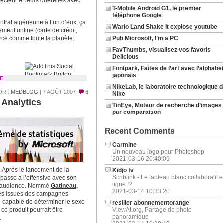
ecteur et leurs querelles avec
T-Mobile Android G1, le premier
téléphone Google
tral algérienne à l’un d’eux, ça
Wario Land Shake It explose youtube
ment online (carte de crédit,
ce comme toute la planète.
Pub Microsoft, I’m a PC
FavThumbs, visualisez vos favoris
Delicious
Fontpark, Faites de l’art avec l’alphabe
japonais
E
NikeLab, le laboratoire technologique d
OR :
MEDBLOG
| 7 AOÛT 2007
6
Nike
 Analytics
TinEye, Moteur de recherche d’images
par comparaison
Recent Comments
Carmine
Un nouveau logo pour Photoshop
2021-03-16 20:40:09
. Après le lancement de la
Kidjo tv
Scriblink - Le tableau blanc collaboratif 
 passe à l’offensive avec son
ligne !?
 d’audience. Nommé
Gatineau,
2021-03-14 10:33:20
ites issues des campagnes
re capable de déterminer le sexe
resilier abonnementorange
ce produit pourrait être
ViewAt.org, Partage de photo
panoramique
.