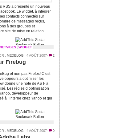
ils RSS a présenté un nouveau
acebook. Le widget, à intégrer
ses contacts connectés sur
 nombre de messages reçus,
ions à des groupes et
re site de mise en relation.
NETVIBES
,
WIDGET
OR :
MEDBLOG
| 4 AOÛT 2007
2
ur Firebug
reBug et non pas Firefox! C’est
veloppeurs à optimiser les
ow donne une note de A à F à
misé. Les règles d’optimisation
e Yahoo, développeur de
lisé à l’interne chez Yahoo et qui
OR :
MEDBLOG
| 4 AOÛT 2007
0
’Adobe Labs