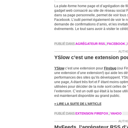
La plate-forme home page et d’agrégation de f
gadget web consacré au site de réseau social F
dans sa page personnelle, permet de voir tous 
Facebook. L’outil permet également de voir le
demande de confirmations d’amis, et les invitat
événements. Le tout sans avoir à visiter le célèb
PUBLIÉ DANS
AGRÉGATEUR RSS
,
FACEBOOK
,
AUTH
YSlow c’est une extension po
YSlow
c’est une extension pour
Firebug
(oui Fi
une extension d’une extension!) qui aide les dé
performances des sites qu’ils développent. YSl
une page, A étant très fort et F étant moins opti
utilisées pour décider de la note sont celles d
l’extension. C’est un outil qui était à la base uti
est maintenant disponible au grand public.
» LIRE LA SUITE DE L’ARTICLE
PUBLIÉ DANS
EXTENSION FIREFOX
,
YAHOO
AUTH
MyFeeds, l’agrégateur RSS d