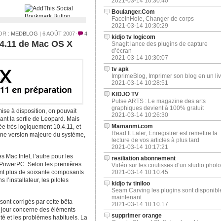
2021-03-14 10:30:40
Boulanger.Com
FaceInHole, Changer de corps
2021-03-14 10:30:29
OR :
MEDBLOG
| 6 AOÛT 2007
4
kidjo tv logicom
.4.11 de Mac OS X
SnagIt lance des plugins de capture
d’écran
2021-03-14 10:30:07
tv apk
ImprimeBlog, Imprimer son blog en un liv
2021-03-14 10:28:51
KIDJO TV
Pulse ARTS : Le magazine des arts
graphiques devient à 100% gratuit
ise à disposition, on pouvait
2021-03-14 10:26:30
vant la sortie de Leopard. Mais
Mamanmi.com
e très logiquement 10.4.11, et
Read It Later, Enregistrer est remettre la
aine version majeure du système,
lecture de vos articles à plus tard
2021-03-14 10:17:21
s Mac Intel, l’autre pour les
resiliation abonnement
 PowerPC. Selon les premières
Vidéo sur les coulisses d’un studio photo
ont plus de soixante composants
2021-03-14 10:10:45
 l’installateur, les pilotes
kidjo tv tiniloo
Seam Carving les plugins sont disponibl
maintenant
sont corrigés par cette bêta
2021-03-14 10:10:17
à jour concerne des éléments
supprimer orange
té et les problèmes habituels. La