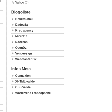
r
Yahoo
(6)
Blogoliste
Bouctoubou
Dadou3x
Kreo agency
MicroDz
Naceron
OpenDz
Vendeesign
Webmaster DZ
Infos Meta
Connexion
XHTML valide
CSS Valide
WordPress Francophone