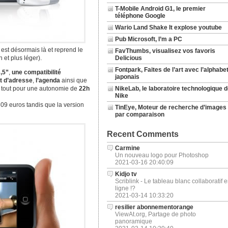
T-Mobile Android G1, le premier
téléphone Google
Wario Land Shake It explose youtube
Pub Microsoft, I’m a PC
 est désormais là et reprend le
FavThumbs, visualisez vos favoris
 et plus léger).
Delicious
Fontpark, Faites de l’art avec l’alphabe
3,5”
,
une compatibilité
japonais
t d’adresse
,
l’agenda
ainsi que
e tout pour une autonomie de
22h
NikeLab, le laboratoire technologique d
Nike
09 euros tandis que la version
TinEye, Moteur de recherche d’images
par comparaison
Recent Comments
Carmine
Un nouveau logo pour Photoshop
2021-03-16 20:40:09
Kidjo tv
Scriblink - Le tableau blanc collaboratif 
ligne !?
2021-03-14 10:33:20
resilier abonnementorange
ViewAt.org, Partage de photo
panoramique