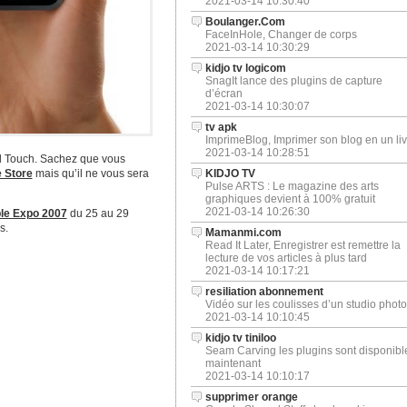
2021-03-14 10:30:40
Boulanger.Com
FaceInHole, Changer de corps
2021-03-14 10:30:29
kidjo tv logicom
SnagIt lance des plugins de capture
d’écran
2021-03-14 10:30:07
tv apk
ImprimeBlog, Imprimer son blog en un liv
2021-03-14 10:28:51
od Touch. Sachez que vous
 Store
mais qu’il ne vous sera
KIDJO TV
Pulse ARTS : Le magazine des arts
graphiques devient à 100% gratuit
2021-03-14 10:26:30
le Expo 2007
du 25 au 29
s.
Mamanmi.com
Read It Later, Enregistrer est remettre la
lecture de vos articles à plus tard
2021-03-14 10:17:21
resiliation abonnement
Vidéo sur les coulisses d’un studio photo
2021-03-14 10:10:45
kidjo tv tiniloo
Seam Carving les plugins sont disponibl
maintenant
2021-03-14 10:10:17
supprimer orange