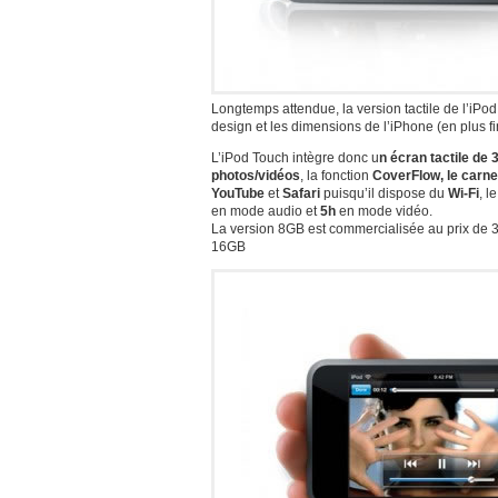
Longtemps attendue, la version tactile de l’iPod
design et les dimensions de l’iPhone (en plus fin
L’iPod Touch intègre donc u
n écran tactile de 
photos/vidéos
, la fonction
CoverFlow, le carne
YouTube
et
Safari
puisqu’il dispose du
Wi-Fi
, l
en mode audio et
5h
en mode vidéo.
La version 8GB est commercialisée au prix de 3
16GB