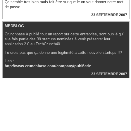
Ça semble tres bien mais fait être sur que le on veut donner notre mot
de passe
23 SEPTEMBRE 2007
MEDBLOG
Crunchbase à publié tout un report sur cette entreprise, sont oublié qu’
elle fais partie des 39 startups nominées à venir présenter leur
application 2.0 au TechCrunch40.
Tu crois pas que ça donne une légitimité a cette nouvelle startups !!?
Lien :
http://www.crunchbase.com/company/pubMatic
23 SEPTEMBRE 2007