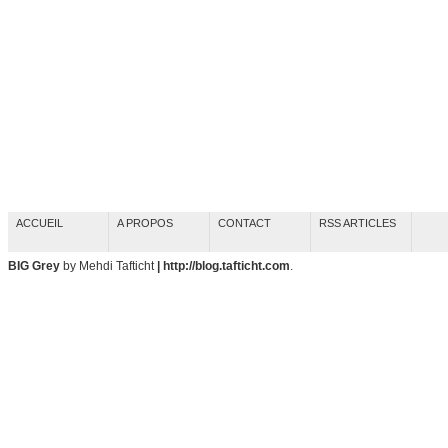
ACCUEIL
A PROPOS
CONTACT
RSS ARTICLES
BIG Grey
by Mehdi Tafticht
| http://blog.tafticht.com
.