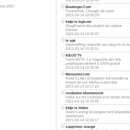
2021-03-14 10:30:40
obre 2007
Boulanger.Com
FaceInHole, Changer de corps
2021-03-14 10:30:29
kidjo tv logicom
SnagIt lance des plugins de capture
d’écran
2021-03-14 10:30:07
tv apk
ImprimeBlog, Imprimer son blog en un liv
2021-03-14 10:28:51
KIDJO TV
Pulse ARTS : Le magazine des arts
graphiques devient à 100% gratuit
2021-03-14 10:26:30
Mamanmi.com
Read It Later, Enregistrer est remettre la
lecture de vos articles à plus tard
2021-03-14 10:17:21
resiliation abonnement
Vidéo sur les coulisses d’un studio photo
2021-03-14 10:10:45
kidjo tv tiniloo
Seam Carving les plugins sont disponibl
maintenant
2021-03-14 10:10:17
supprimer orange