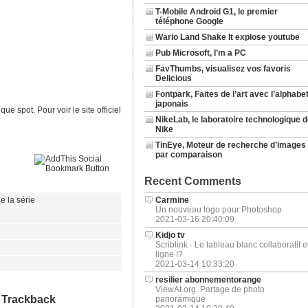
T-Mobile Android G1, le premier
téléphone Google
Wario Land Shake It explose youtube
Pub Microsoft, I’m a PC
FavThumbs, visualisez vos favoris
Delicious
Fontpark, Faites de l’art avec l’alphabe
japonais
e spot. Pour voir le site officiel
NikeLab, le laboratoire technologique d
Nike
TinEye, Moteur de recherche d’images
par comparaison
Recent Comments
e la série
Carmine
Un nouveau logo pour Photoshop
2021-03-16 20:40:09
Kidjo tv
Scriblink - Le tableau blanc collaboratif 
ligne !?
2021-03-14 10:33:20
resilier abonnementorange
ViewAt.org, Partage de photo
u
Trackback
panoramique