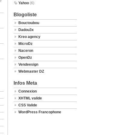
r
Yahoo
(6)
Blogoliste
Bouctoubou
Dadou3x
Kreo agency
MicroDz
Naceron
OpenDz
Vendeesign
Webmaster DZ
Infos Meta
Connexion
XHTML valide
CSS Valide
WordPress Francophone