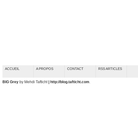
ACCUEIL
A PROPOS
CONTACT
RSS ARTICLES
BIG Grey
by Mehdi Tafticht
| http://blog.tafticht.com
.