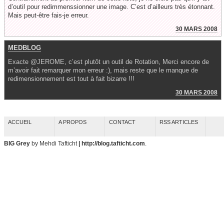
d’outil pour redimmenssionner une image. C’est d’ailleurs très étonnant.
Mais peut-être fais-je erreur.
30 MARS 2008
MEDBLOG
Exacte @JEROME, c’est plutôt un outil de Rotation, Merci encore de
m’avoir fait remarquer mon erreur :), mais reste que le manque de
redimensionnement est tout à fait bizarre !!!
30 MARS 2008
ACCUEIL
A PROPOS
CONTACT
RSS ARTICLES
BIG Grey
by Mehdi Tafticht
| http://blog.tafticht.com
.