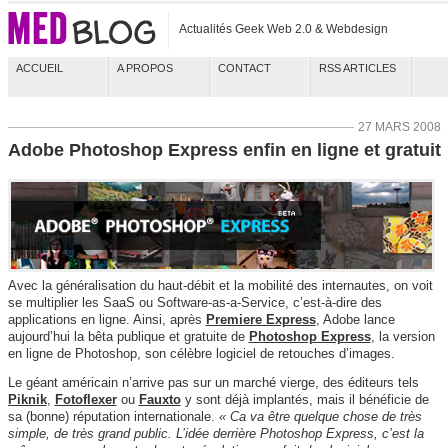
Actualités Geek Web 2.0 & Webdesign
ACCUEIL
A PROPOS
CONTACT
RSS ARTICLES
27 MARS 2008
Adobe Photoshop Express enfin en ligne et gratuit
Avec la généralisation du haut-débit et la mobilité des internautes, on voit
se multiplier les SaaS ou Software-as-a-Service, c’est-à-dire des
applications en ligne. Ainsi, après
Premiere Express
, Adobe lance
aujourd’hui la bêta publique et gratuite de
Photoshop Express
, la version
en ligne de Photoshop, son célèbre logiciel de retouches d’images.
Le géant américain n’arrive pas sur un marché vierge, des éditeurs tels
Piknik
,
Fotoflexer
ou
Fauxto
y sont déjà implantés, mais il bénéficie de
sa (bonne) réputation internationale.
« Ca va être quelque chose de très
simple, de très grand public. L’idée derrière Photoshop Express, c’est la