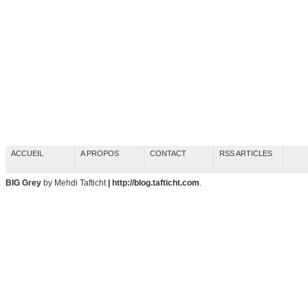
ACCUEIL
A PROPOS
CONTACT
RSS ARTICLES
BIG Grey
by Mehdi Tafticht
| http://blog.tafticht.com
.