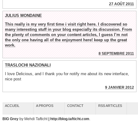
27 AOÛT 2011
JULIUS MONDAINE
This really is my very first time i visit right here. I discovered so
many interesting stuff in your blog especially its discussion. From
the plenty of comments on your content articles, I guess I’m not
the only one having all of the enjoyment here! keep up the great
work.
8 SEPTEMBRE 2011
TRASLOCHI NAZIONALI
I love Delicious, and I thank you for notify me about its new interface,
nice post
9 JANVIER 2012
ACCUEIL
A PROPOS
CONTACT
RSS ARTICLES
BIG Grey
by Mehdi Tafticht
| http://blog.tafticht.com
.