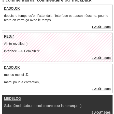
9 commentaires,
commentaire
ou
Trackback
DADOU3X
depuis le temps qu’on l’attendait, l’interface est assez réussite, pour le
reste on verra ça avec le temps.
1 AOÛT 2008
RED@
Ah te revoilou ;)
interface —> Féminin :P
2 AOÛT 2008
DADOU3X
moi ou mehdi :D,
merci pour la correction,
2 AOÛT 2008
MEDBLOG
Salut @red, dadou, merci encore pour la remarque :)
2 AOÛT 2008